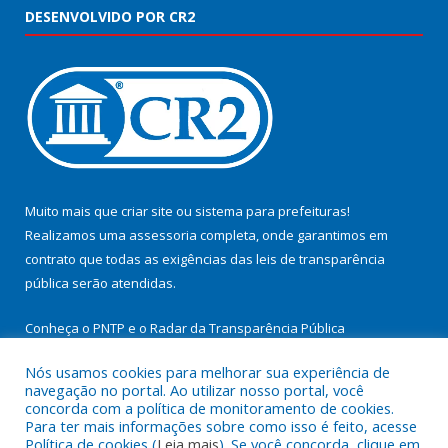
DESENVOLVIDO POR CR2
Muito mais que
criar site
ou
sistema para prefeituras
!
Realizamos uma
assessoria
completa, onde garantimos em
contrato que todas as exigências das
leis de transparência
pública
serão atendidas.
Conheça o
PNTP
e o
Radar da Transparência Pública
Nós usamos cookies para melhorar sua experiência de
navegação no portal. Ao utilizar nosso portal, você
concorda com a política de monitoramento de cookies.
Para ter mais informações sobre como isso é feito, acesse
Todos os direitos reservados a Prefeitura Municipal de
Política de cookies (
Leia mais
). Se você concorda, clique em