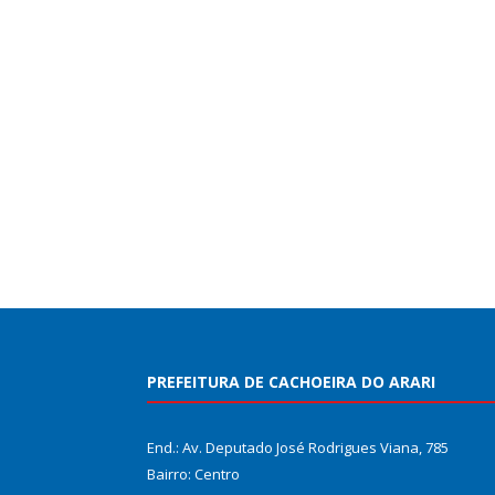
PREFEITURA DE CACHOEIRA DO ARARI
End.: Av. Deputado José Rodrigues Viana, 785
Bairro: Centro