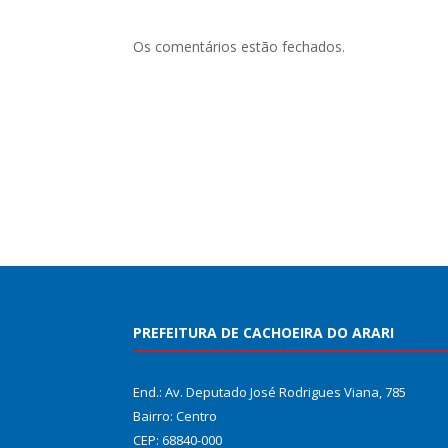
Os comentários estão fechados.
PREFEITURA DE CACHOEIRA DO ARARI
End.: Av. Deputado José Rodrigues Viana, 785
Bairro: Centro
CEP: 68840-000