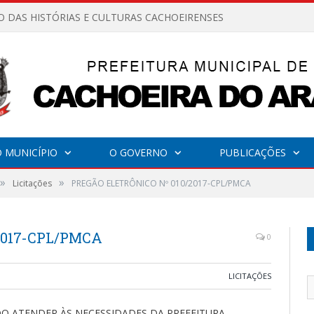
O DAS HISTÓRIAS E CULTURAS CACHOEIRENSES
 MUNICÍPIO
O GOVERNO
PUBLICAÇÕES
»
»
Licitações
PREGÃO ELETRÔNICO Nº 010/2017-CPL/PMCA
2017-CPL/PMCA
0
LICITAÇÕES
DO ATENDER ÀS NECESSIDADES DA PREFEITURA