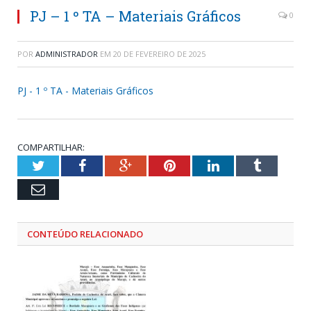
PJ – 1 º TA – Materiais Gráficos
0
POR
ADMINISTRADOR
EM
20 DE FEVEREIRO DE 2025
PJ - 1 º TA - Materiais Gráficos
COMPARTILHAR:
Twitter
Facebook
Google+
Pinterest
LinkedIn
Tumblr
Email
CONTEÚDO RELACIONADO