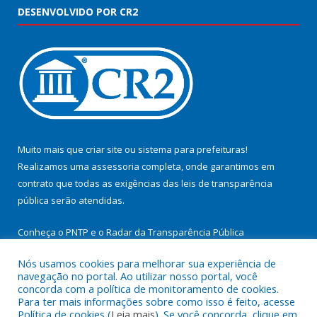
DESENVOLVIDO POR CR2
Muito mais que
criar site
ou
sistema para prefeituras
!
Realizamos uma
assessoria
completa, onde garantimos em
contrato que todas as exigências das
leis de transparência
pública
serão atendidas.
Conheça o
PNTP
e o
Radar da Transparência Pública
Nós usamos cookies para melhorar sua experiência de
navegação no portal. Ao utilizar nosso portal, você
concorda com a política de monitoramento de cookies.
Para ter mais informações sobre como isso é feito, acesse
Todos os direitos reservados a Prefeitura Municipal de
Política de cookies (
Leia mais
). Se você concorda, clique em