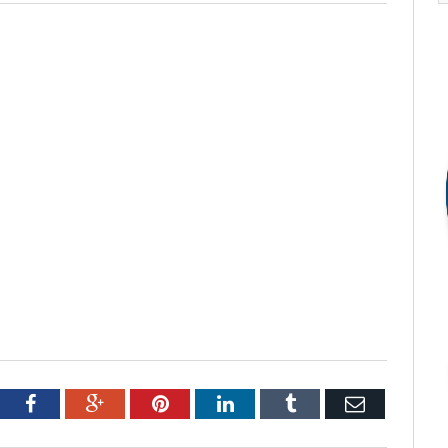
tter
Facebook
Google+
Pinterest
LinkedIn
Tumblr
Email