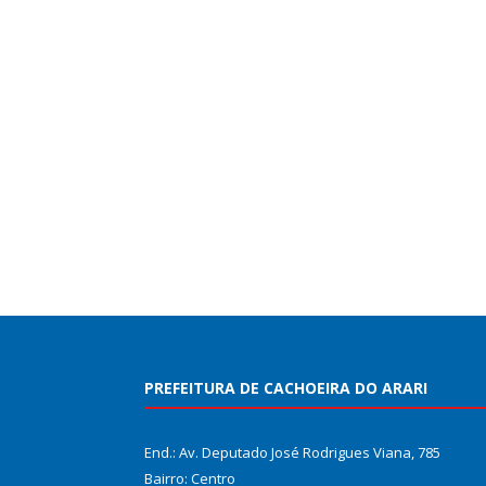
PREFEITURA DE CACHOEIRA DO ARARI
End.: Av. Deputado José Rodrigues Viana, 785
Bairro: Centro