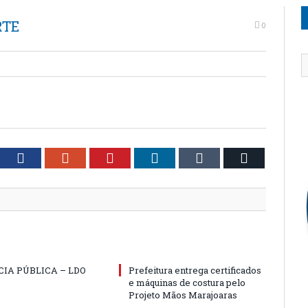
RTE
0
tter
Facebook
Google+
Pinterest
LinkedIn
Tumblr
Email
IA PÚBLICA – LDO
Prefeitura entrega certificados
e máquinas de costura pelo
Projeto Mãos Marajoaras