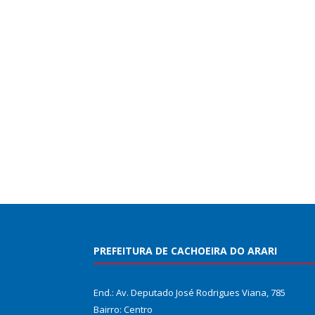
PREFEITURA DE CACHOEIRA DO ARARI
End.: Av. Deputado José Rodrigues Viana, 785
Bairro: Centro