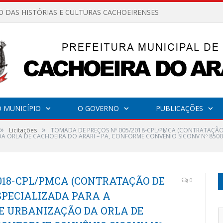
O DAS HISTÓRIAS E CULTURAS CACHOEIRENSES
 MUNICÍPIO
O GOVERNO
PUBLICAÇÕES
»
»
Licitações
TOMADA DE PREÇOS Nº 005/2018-CPL/PMCA (CONTRATAÇÃO 
 ORLA DE CACHOEIRA DO ARARI – PA, CONFORME CONVÊNIO SICONV Nº 8500
018-CPL/PMCA (CONTRATAÇÃO DE
0
PECIALIZADA PARA A
E URBANIZAÇÃO DA ORLA DE