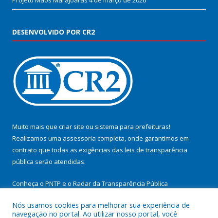
Projeto Mãos Marajoaras
4 de março de 2026
DESENVOLVIDO POR CR2
Muito mais que
criar site
ou
sistema para prefeituras
!
Realizamos uma
assessoria
completa, onde garantimos em
contrato que todas as exigências das
leis de transparência
pública
serão atendidas.
Conheça o
PNTP
e o
Radar da Transparência Pública
Nós usamos cookies para melhorar sua experiência de
navegação no portal. Ao utilizar nosso portal, você