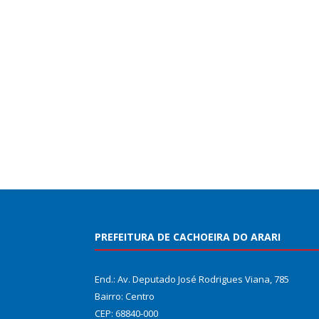
PREFEITURA DE CACHOEIRA DO ARARI
End.: Av. Deputado José Rodrigues Viana, 785
Bairro: Centro
CEP: 68840-000