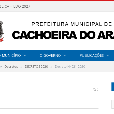
BLICA – LDO 2027
 MUNICÍPIO
O GOVERNO
PUBLICAÇÕES
»
»
»
Decretos
DECRETOS 2020
Decreto Nº 021-2020
0