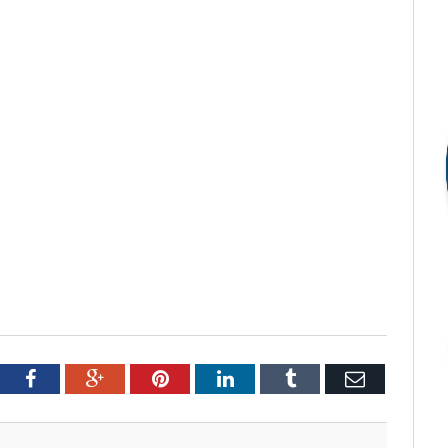
tter
Facebook
Google+
Pinterest
LinkedIn
Tumblr
Email