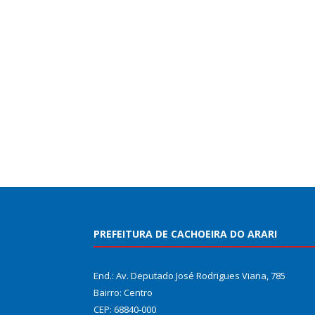
PREFEITURA DE CACHOEIRA DO ARARI
End.: Av. Deputado José Rodrigues Viana, 785
Bairro: Centro
CEP: 68840-000