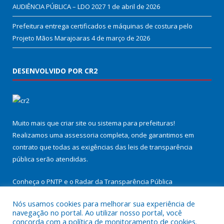
AUDIÊNCIA PÚBLICA – LDO 2027
1 de abril de 2026
Prefeitura entrega certificados e máquinas de costura pelo
Projeto Mãos Marajoaras
4 de março de 2026
DESENVOLVIDO POR CR2
Muito mais que
criar site
ou
sistema para prefeituras
!
Realizamos uma
assessoria
completa, onde garantimos em
contrato que todas as exigências das
leis de transparência
pública
serão atendidas.
Conheça o
PNTP
e o
Radar da Transparência Pública
Nós usamos cookies para melhorar sua experiência de
navegação no portal. Ao utilizar nosso portal, você
concorda com a política de monitoramento de cookies.