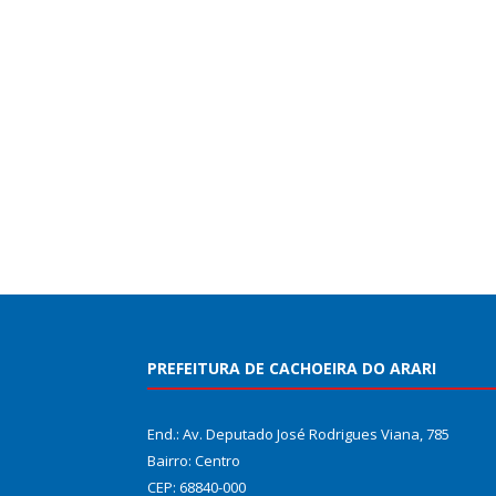
PREFEITURA DE CACHOEIRA DO ARARI
End.: Av. Deputado José Rodrigues Viana, 785
Bairro: Centro
CEP: 68840-000