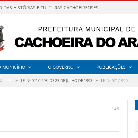
O DAS HISTÓRIAS E CULTURAS CACHOEIRENSES
 MUNICÍPIO
O GOVERNO
PUBLICAÇÕES
»
»
»
Leis
LEI Nº 021/1993, DE 23 DE JULHO DE 1993
LEI Nº 021.1996
0