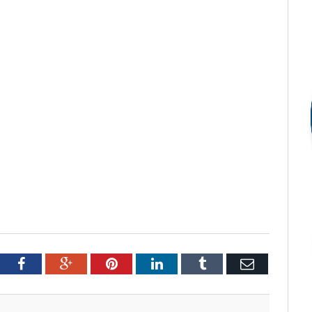
tter
Facebook
Google+
Pinterest
LinkedIn
Tumblr
Email