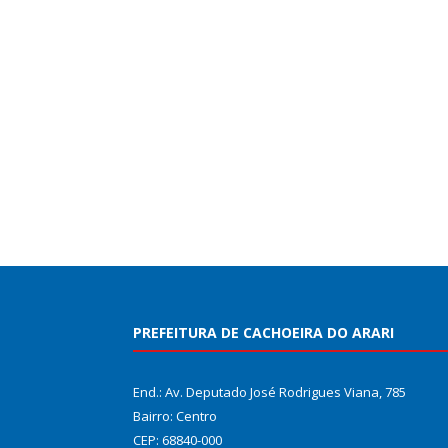
PREFEITURA DE CACHOEIRA DO ARARI
End.: Av. Deputado José Rodrigues Viana, 785
Bairro: Centro
CEP: 68840-000