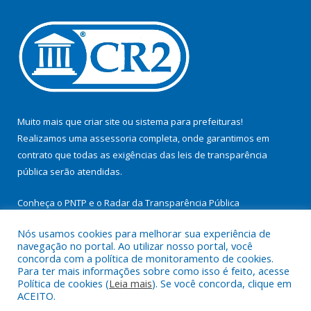
Muito mais que
criar site
ou
sistema para prefeituras
!
Realizamos uma
assessoria
completa, onde garantimos em
contrato que todas as exigências das
leis de transparência
pública
serão atendidas.
Conheça o
PNTP
e o
Radar da Transparência Pública
Nós usamos cookies para melhorar sua experiência de
navegação no portal. Ao utilizar nosso portal, você
concorda com a política de monitoramento de cookies.
Para ter mais informações sobre como isso é feito, acesse
Todos os direitos reservados a Prefeitura Municipal de
Política de cookies (
Leia mais
). Se você concorda, clique em
Cachoeira do Arari.
ACEITO.