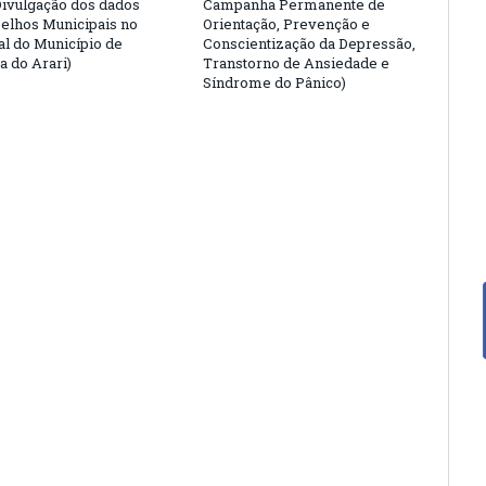
Divulgação dos dados
Campanha Permanente de
elhos Municipais no
Orientação, Prevenção e
ial do Município de
Conscientização da Depressão,
a do Arari)
Transtorno de Ansiedade e
Síndrome do Pânico)