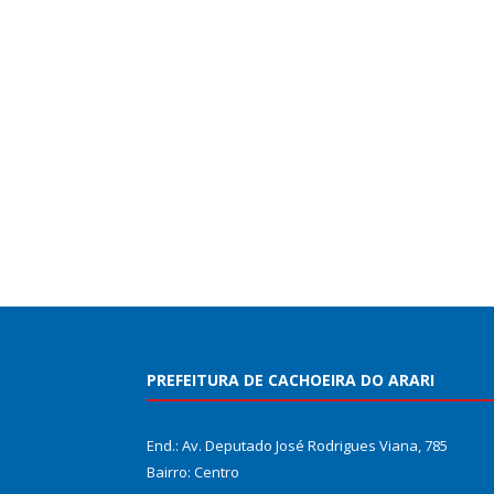
PREFEITURA DE CACHOEIRA DO ARARI
End.: Av. Deputado José Rodrigues Viana, 785
Bairro: Centro