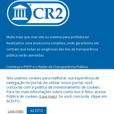
Muito mais que
criar site
ou
sistema para prefeituras
!
Realizamos uma
assessoria
completa, onde garantimos em
contrato que todas as exigências das
leis de transparência
pública
serão atendidas.
Conheça o
PNTP
e o
Radar da Transparência Pública
Nós usamos cookies para melhorar sua experiência de
navegação no portal. Ao utilizar nosso portal, você
concorda com a política de monitoramento de cookies.
Para ter mais informações sobre como isso é feito, acesse
Todos os direitos reservados a Prefeitura Municipal de
Política de cookies (
Leia mais
). Se você concorda, clique em
Cachoeira do Arari.
ACEITO.
Mapa do Site
Acessar Área Administrativa
ACEITO
Leia mais