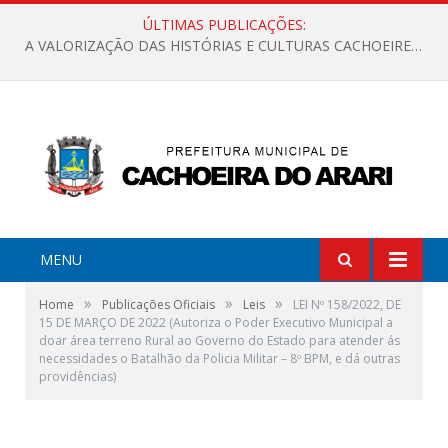
ÚLTIMAS PUBLICAÇÕES:
A VALORIZAÇÃO DAS HISTÓRIAS E CULTURAS CACHOEIRENSES
MENU
»
»
»
Home
Publicações Oficiais
Leis
LEI Nº 158/2022, DE
15 DE MARÇO DE 2022 (Autoriza o Poder Executivo Municipal a
doar área terreno Rural ao Governo do Estado para atender ás
necessidades o Batalhão da Policia Militar – 8º BPM, e dá outras
providências)