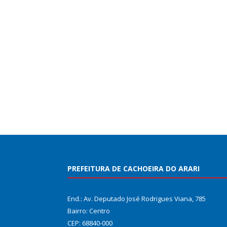
PREFEITURA DE CACHOEIRA DO ARARI
End.: Av. Deputado José Rodrigues Viana, 785
Bairro: Centro
CEP: 68840-000