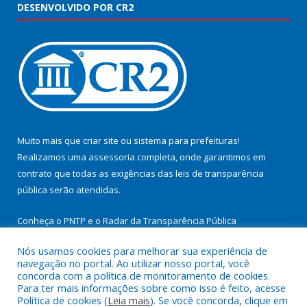
DESENVOLVIDO POR CR2
Muito mais que
criar site
ou
sistema para prefeituras
!
Realizamos uma
assessoria
completa, onde garantimos em
contrato que todas as exigências das
leis de transparência
pública
serão atendidas.
Conheça o
PNTP
e o
Radar da Transparência Pública
Nós usamos cookies para melhorar sua experiência de
navegação no portal. Ao utilizar nosso portal, você
concorda com a política de monitoramento de cookies.
Para ter mais informações sobre como isso é feito, acesse
Todos os direitos reservados a Prefeitura Municipal de
Política de cookies (
Leia mais
). Se você concorda, clique em
Cachoeira do Arari.