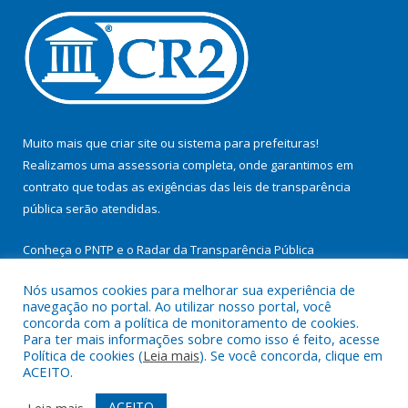
Muito mais que
criar site
ou
sistema para prefeituras
!
Realizamos uma
assessoria
completa, onde garantimos em
contrato que todas as exigências das
leis de transparência
pública
serão atendidas.
Conheça o
PNTP
e o
Radar da Transparência Pública
Nós usamos cookies para melhorar sua experiência de
navegação no portal. Ao utilizar nosso portal, você
concorda com a política de monitoramento de cookies.
Para ter mais informações sobre como isso é feito, acesse
Todos os direitos reservados a Prefeitura Municipal de
Política de cookies (
Leia mais
). Se você concorda, clique em
Cachoeira do Arari.
ACEITO.
Mapa do Site
Acessar Área Administrativa
ACEITO
Leia mais