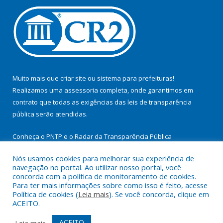
Muito mais que
criar site
ou
sistema para prefeituras
!
Realizamos uma
assessoria
completa, onde garantimos em
contrato que todas as exigências das
leis de transparência
pública
serão atendidas.
Conheça o
PNTP
e o
Radar da Transparência Pública
Nós usamos cookies para melhorar sua experiência de
navegação no portal. Ao utilizar nosso portal, você
concorda com a política de monitoramento de cookies.
Para ter mais informações sobre como isso é feito, acesse
Todos os direitos reservados a Prefeitura Municipal de
Política de cookies (
Leia mais
). Se você concorda, clique em
Cachoeira do Arari.
ACEITO.
Mapa do Site
Acessar Área Administrativa
ACEITO
Leia mais