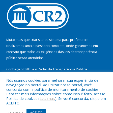
Muito mais que
criar site
ou
sistema para prefeituras
!
Realizamos uma
assessoria
completa, onde garantimos em
contrato que todas as exigências das
leis de transparência
pública
serão atendidas.
Conheça o
PNTP
e o
Radar da Transparência Pública
Nós usamos cookies para melhorar sua experiência de
navegação no portal. Ao utilizar nosso portal, você
concorda com a política de monitoramento de cookies.
Para ter mais informações sobre como isso é feito, acesse
Todos os direitos reservados a Prefeitura Municipal de
Política de cookies (
Leia mais
). Se você concorda, clique em
Cachoeira do Arari.
ACEITO.
Mapa do Site
Acessar Área Administrativa
ACEITO
Leia mais