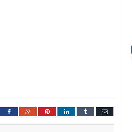
tter
Facebook
Google+
Pinterest
LinkedIn
Tumblr
Email