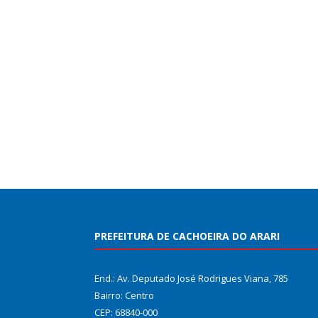
PREFEITURA DE CACHOEIRA DO ARARI
End.: Av. Deputado José Rodrigues Viana, 785
Bairro: Centro
CEP: 68840-000