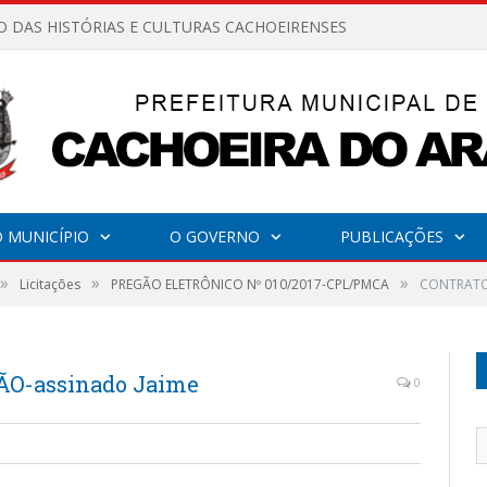
O DAS HISTÓRIAS E CULTURAS CACHOEIRENSES
 MUNICÍPIO
O GOVERNO
PUBLICAÇÕES
»
»
»
Licitações
PREGÃO ELETRÔNICO Nº 010/2017-CPL/PMCA
CONTRATO
O-assinado Jaime
0