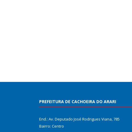
PREFEITURA DE CACHOEIRA DO ARARI
End.: Av. Deputado José Rodrigues Viana, 785
Bairro: Centro