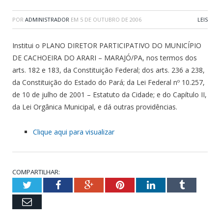
POR
ADMINISTRADOR
EM
5 DE OUTUBRO DE 2006
LEIS
Institui o PLANO DIRETOR PARTICIPATIVO DO MUNICÍPIO
DE CACHOEIRA DO ARARI – MARAJÓ/PA, nos termos dos
arts. 182 e 183, da Constituição Federal; dos arts. 236 a 238,
da Constituição do Estado do Pará; da Lei Federal nº 10.257,
de 10 de julho de 2001 – Estatuto da Cidade; e do Capítulo II,
da Lei Orgânica Municipal, e dá outras providências.
Clique aqui para visualizar
COMPARTILHAR:
Twitter
Facebook
Google+
Pinterest
LinkedIn
Tumblr
Email