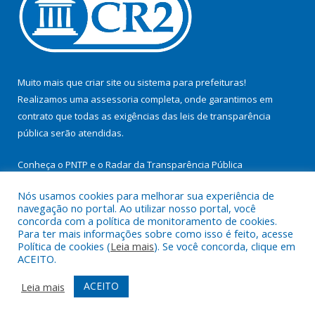
Muito mais que
criar site
ou
sistema para prefeituras
!
Realizamos uma
assessoria
completa, onde garantimos em
contrato que todas as exigências das
leis de transparência
pública
serão atendidas.
Conheça o
PNTP
e o
Radar da Transparência Pública
Nós usamos cookies para melhorar sua experiência de
navegação no portal. Ao utilizar nosso portal, você
concorda com a política de monitoramento de cookies.
Para ter mais informações sobre como isso é feito, acesse
Todos os direitos reservados a Prefeitura Municipal de
Política de cookies (
Leia mais
). Se você concorda, clique em
Cachoeira do Arari.
ACEITO.
Mapa do Site
Acessar Área Administrativa
ACEITO
Leia mais
Acessar Webmail