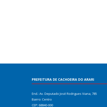
PREFEITURA DE CACHOEIRA DO ARARI
End.: Av. Deputado José Rodrigues Viana, 785
Bairro: Centro
CEP: 68840-000