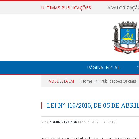
ÚLTIMAS PUBLICAÇÕES:
A VALORIZAÇÃ
PÁGINA INICIAL
O
»
VOCÊ ESTÁ EM:
Home
Publicações Oficiais
LEI Nº 116/2016, DE 05 DE ABRI
POR
ADMINISTRADOR
EM
5 DE ABRIL DE 2016
Fica criado, no âmbito da secretaria municipal