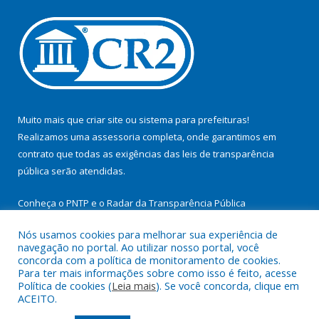
Muito mais que
criar site
ou
sistema para prefeituras
!
Realizamos uma
assessoria
completa, onde garantimos em
contrato que todas as exigências das
leis de transparência
pública
serão atendidas.
Conheça o
PNTP
e o
Radar da Transparência Pública
Nós usamos cookies para melhorar sua experiência de
navegação no portal. Ao utilizar nosso portal, você
concorda com a política de monitoramento de cookies.
Para ter mais informações sobre como isso é feito, acesse
Todos os direitos reservados a Prefeitura Municipal de
Política de cookies (
Leia mais
). Se você concorda, clique em
Cachoeira do Arari.
ACEITO.